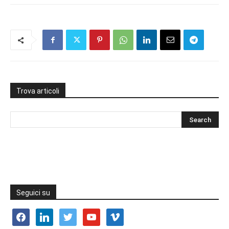
Trova articoli
Seguici su
facebook
linkedin
twitter
youtube
vimeo