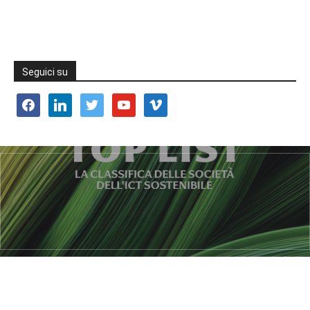
Seguici su
facebook
linkedin
twitter
youtube
vimeo