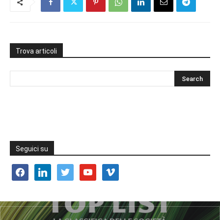
Trova articoli
Seguici su
facebook
linkedin
twitter
youtube
vimeo