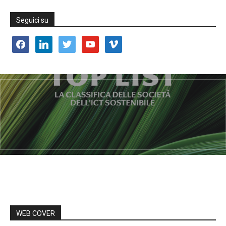
Seguici su
facebook
linkedin
twitter
youtube
vimeo
WEB COVER