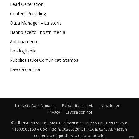
Lead Generation
Content Providing
Data Manager – La storia
Hanno scelto i nostri media
Abbonamento
Lo sfogliabile
Pubblica i tuoi Comunicati Stampa
Lavora con noi
La rivista Data Manager
Pubblicità e servizi
Newsletter
Privacy
Lavora con noi
© F.lli Pini Editori S.r.l., via L.B. Alberti n. 10 Milano (MI), Partita IVA n.
11803500153 e Cod. Fisc. n. 00368320131, REA n. 824378. Nessun
contenuto di questo sito è riproducibile.