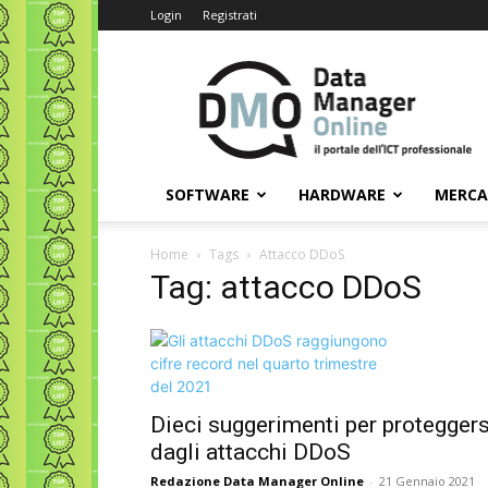
Login
Registrati
Data
Manager
Online
SOFTWARE
HARDWARE
MERC
Home
Tags
Attacco DDoS
Tag: attacco DDoS
Dieci suggerimenti per proteggers
dagli attacchi DDoS
Redazione Data Manager Online
-
21 Gennaio 2021