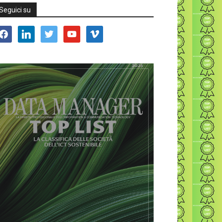
Seguici su
acebook
linkedin
twitter
youtube
vimeo