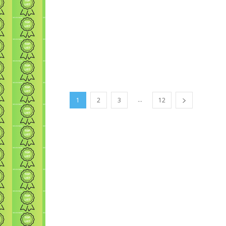
...
1
2
3
12