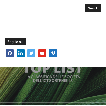
Seguici su
facebook
linkedin
twitter
youtube
vimeo