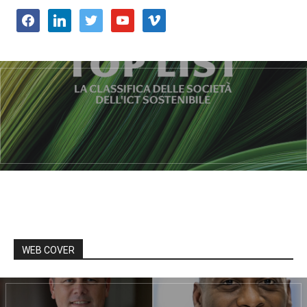
facebook
linkedin
twitter
youtube
vimeo
WEB COVER