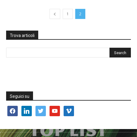
1
2
Trova articoli
Seguici su
facebook
linkedin
twitter
youtube
vimeo