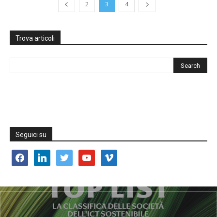
2
3
4
Trova articoli
Seguici su
facebook
linkedin
twitter
youtube
vimeo