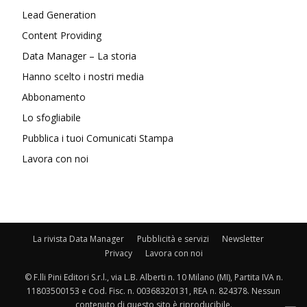
Lead Generation
Content Providing
Data Manager – La storia
Hanno scelto i nostri media
Abbonamento
Lo sfogliabile
Pubblica i tuoi Comunicati Stampa
Lavora con noi
La rivista Data Manager
Pubblicità e servizi
Newsletter
Privacy
Lavora con noi
© F.lli Pini Editori S.r.l., via L.B. Alberti n. 10 Milano (MI), Partita IVA n.
11803500153 e Cod. Fisc. n. 00368320131, REA n. 824378. Nessun
contenuto di questo sito è riproducibile.