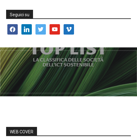
Seguici su
facebook
linkedin
twitter
youtube
vimeo
WEB COVER