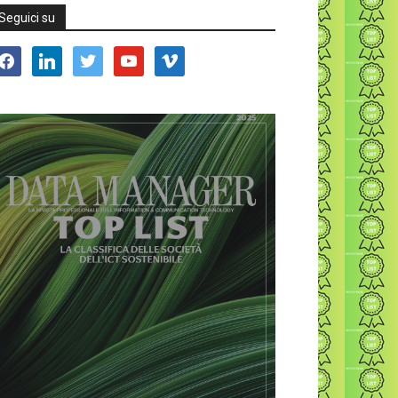
Seguici su
acebook
linkedin
twitter
youtube
vimeo