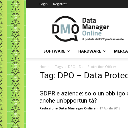
Login
Registrati
Data
Manager
Online
SOFTWARE
HARDWARE
MERC
Home
Tags
DPO – Data Protection Officer
Tag: DPO – Data Protec
GDPR e aziende: solo un obbligo 
anche un’opportunità?
Redazione Data Manager Online
-
17 Aprile 2018