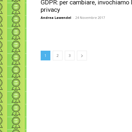
GDPR: per cambiare, invochiamo 
privacy
Andrea Lawendel
-
24 Novembre 2017
1
2
3