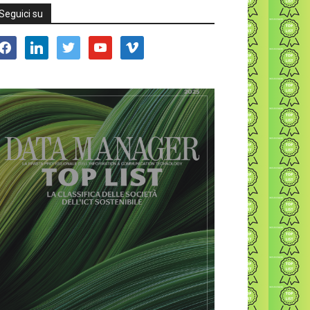
Seguici su
acebook
linkedin
twitter
youtube
vimeo