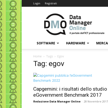
Login
Registrati
Data
Manager
Online
SOFTWARE
HARDWARE
MERC
Home
Tags
Egov
Tag: egov
Capgemini: i risultati dello studio
eGovernment Benchmark 2017
Redazione Data Manager Online
-
28 Novembre 2017