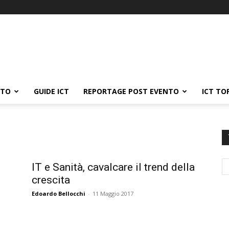
ATO
GUIDE ICT
REPORTAGE POST EVENTO
ICT TO
IT e Sanità, cavalcare il trend della
crescita
Edoardo Bellocchi
-
11 Maggio 2017