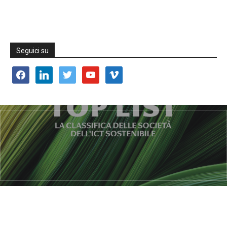
Seguici su
facebook
linkedin
twitter
youtube
vimeo