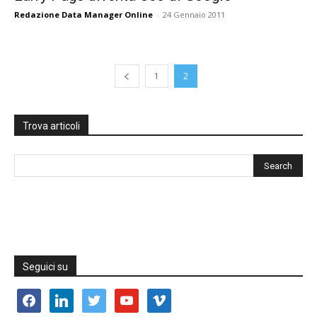
Redazione Data Manager Online
-
24 Gennaio 2011
1
2
Trova articoli
Seguici su
facebook
linkedin
twitter
youtube
vimeo