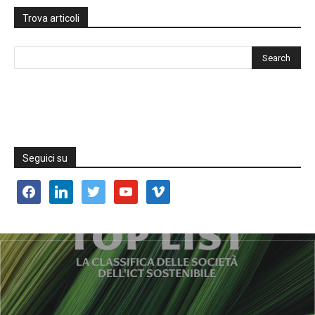
Trova articoli
Seguici su
facebook
linkedin
twitter
youtube
vimeo