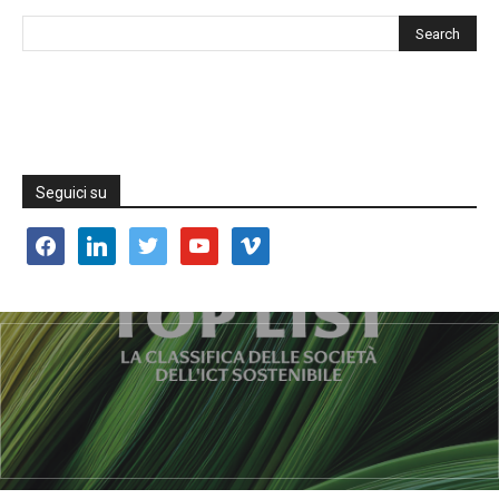
Seguici su
facebook
linkedin
twitter
youtube
vimeo