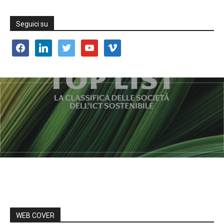
Seguici su
facebook
linkedin
twitter
youtube
vimeo
WEB COVER