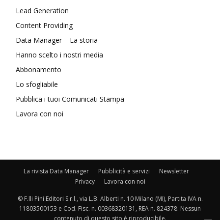
Lead Generation
Content Providing
Data Manager – La storia
Hanno scelto i nostri media
Abbonamento
Lo sfogliabile
Pubblica i tuoi Comunicati Stampa
Lavora con noi
La rivista Data Manager
Pubblicità e servizi
Newsletter
Privacy
Lavora con noi
© F.lli Pini Editori S.r.l., via L.B. Alberti n. 10 Milano (MI), Partita IVA n.
11803500153 e Cod. Fisc. n. 00368320131, REA n. 824378. Nessun
contenuto di questo sito è riproducibile.