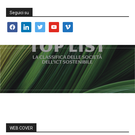
Seguici su
facebook
linkedin
twitter
youtube
vimeo
WEB COVER