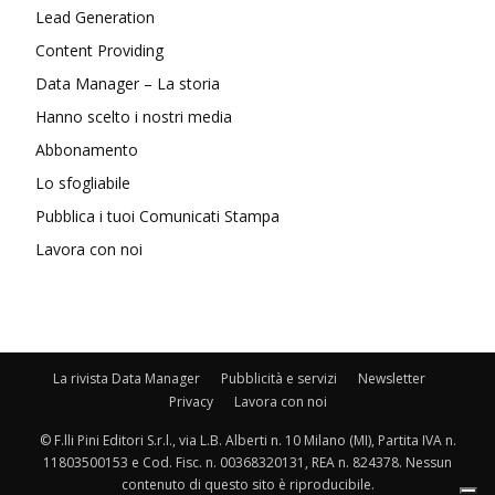
Lead Generation
Content Providing
Data Manager – La storia
Hanno scelto i nostri media
Abbonamento
Lo sfogliabile
Pubblica i tuoi Comunicati Stampa
Lavora con noi
La rivista Data Manager
Pubblicità e servizi
Newsletter
Privacy
Lavora con noi
© F.lli Pini Editori S.r.l., via L.B. Alberti n. 10 Milano (MI), Partita IVA n.
11803500153 e Cod. Fisc. n. 00368320131, REA n. 824378. Nessun
contenuto di questo sito è riproducibile.