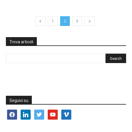
1
2
3
Trova articoli
Seguici su
facebook
linkedin
twitter
youtube
vimeo