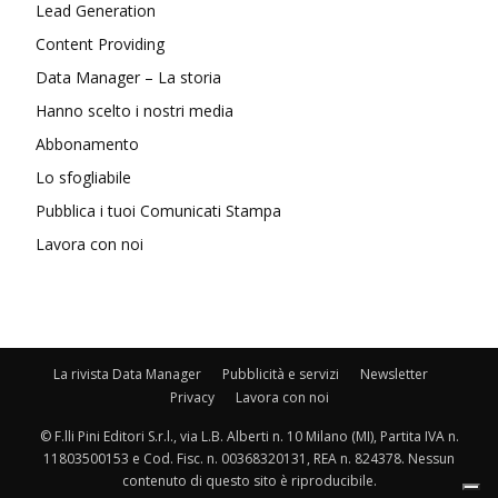
Lead Generation
Content Providing
Data Manager – La storia
Hanno scelto i nostri media
Abbonamento
Lo sfogliabile
Pubblica i tuoi Comunicati Stampa
Lavora con noi
La rivista Data Manager
Pubblicità e servizi
Newsletter
Privacy
Lavora con noi
© F.lli Pini Editori S.r.l., via L.B. Alberti n. 10 Milano (MI), Partita IVA n.
11803500153 e Cod. Fisc. n. 00368320131, REA n. 824378. Nessun
contenuto di questo sito è riproducibile.