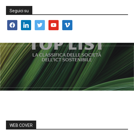
Seguici su
facebook
linkedin
twitter
youtube
vimeo
WEB COVER