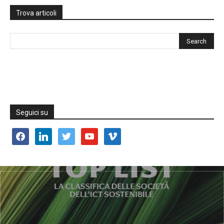
Trova articoli
Seguici su
facebook
linkedin
twitter
youtube
vimeo