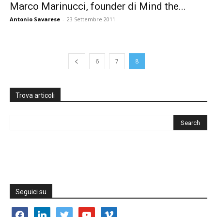
Marco Marinucci, founder di Mind the...
Antonio Savarese
-
23 Settembre 2011
6
7
8
Trova articoli
Seguici su
facebook
linkedin
twitter
youtube
vimeo