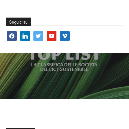
Seguici su
facebook
linkedin
twitter
youtube
vimeo