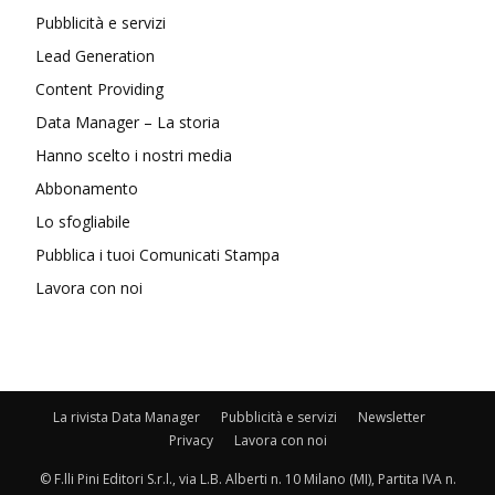
Pubblicità e servizi
Lead Generation
Content Providing
Data Manager – La storia
Hanno scelto i nostri media
Abbonamento
Lo sfogliabile
Pubblica i tuoi Comunicati Stampa
Lavora con noi
La rivista Data Manager
Pubblicità e servizi
Newsletter
Privacy
Lavora con noi
© F.lli Pini Editori S.r.l., via L.B. Alberti n. 10 Milano (MI), Partita IVA n.