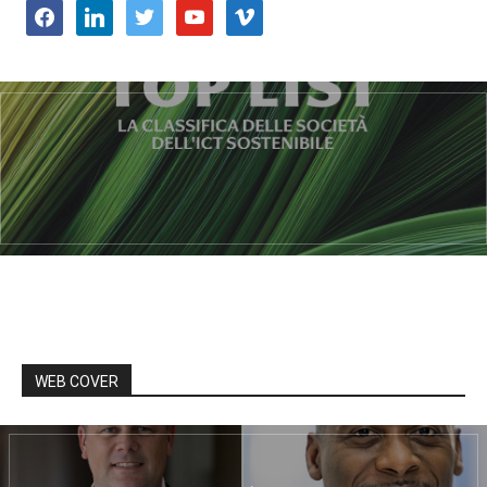
facebook
linkedin
twitter
youtube
vimeo
WEB COVER