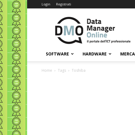
Login
Registrati
Data
Manager
Online
SOFTWARE
HARDWARE
MERC
Home
Tags
Toshiba