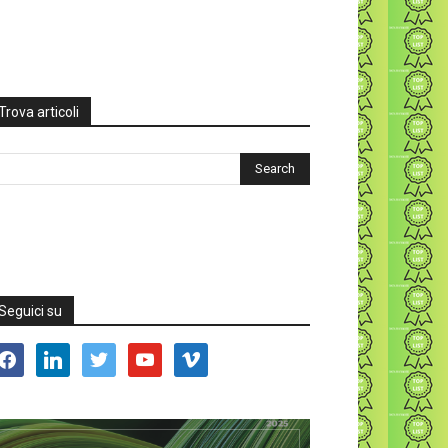
Trova articoli
Seguici su
acebook
linkedin
twitter
youtube
vimeo