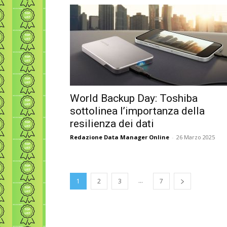
World Backup Day: Toshiba
sottolinea l’importanza della
resilienza dei dati
Redazione Data Manager Online
-
26 Marzo 2025
...
1
2
3
7