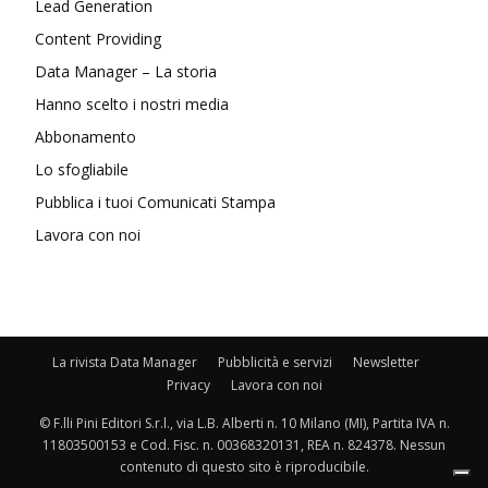
Lead Generation
Content Providing
Data Manager – La storia
Hanno scelto i nostri media
Abbonamento
Lo sfogliabile
Pubblica i tuoi Comunicati Stampa
Lavora con noi
La rivista Data Manager
Pubblicità e servizi
Newsletter
Privacy
Lavora con noi
© F.lli Pini Editori S.r.l., via L.B. Alberti n. 10 Milano (MI), Partita IVA n.
11803500153 e Cod. Fisc. n. 00368320131, REA n. 824378. Nessun
contenuto di questo sito è riproducibile.