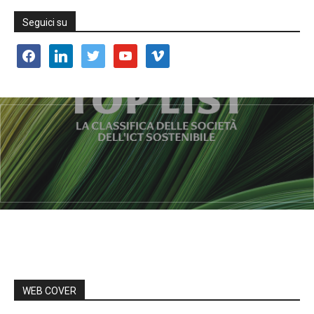
Seguici su
facebook
linkedin
twitter
youtube
vimeo
WEB COVER