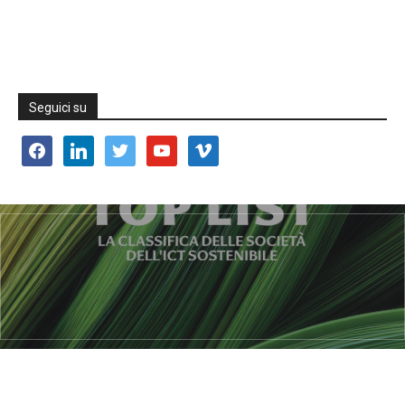
Seguici su
facebook
linkedin
twitter
youtube
vimeo