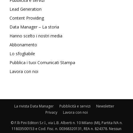
Pubblicità e servizi
Lead Generation
Content Providing
Data Manager – La storia
Hanno scelto i nostri media
Abbonamento
Lo sfogliabile
Pubblica i tuoi Comunicati Stampa
Lavora con noi
La rivista Data Manager
Pubblicità e servizi
Newsletter
Privacy
Lavora con noi
© F.lli Pini Editori S.r.l., via L.B. Alberti n. 10 Milano (MI), Partita IVA n.
11803500153 e Cod. Fisc. n. 00368320131, REA n. 824378. Nessun