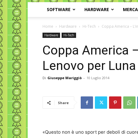
SOFTWARE
HARDWARE
MERC
Home
Hardware
Hi-Tech
Coppa America – L’i
Hardware
Hi-Tech
Coppa America – 
Lenovo per Luna
Di
Giuseppe Mariggiò
-
10 Luglio 2014
Share
«Questo non è uno sport per deboli di cuore»