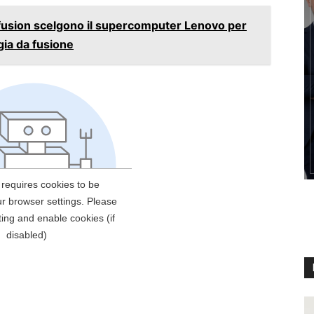
usion scelgono il supercomputer Lenovo per
rgia da fusione