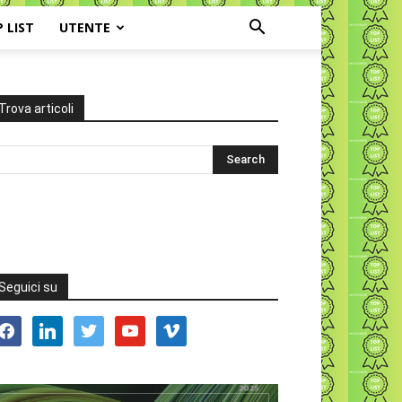
P LIST
UTENTE
Trova articoli
Seguici su
acebook
linkedin
twitter
youtube
vimeo