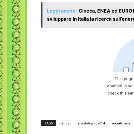
Leggi anche:
Cineca, ENEA ed EUROf
sviluppare in Italia la ricerca sull’ene
TAGS
Lenovo
rivistaluglio2014
socialshare