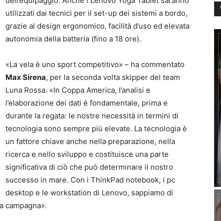
dell’equipaggio. Anche i Lenovo Yoga Tablet saranno
utilizzati dai tecnici per il set-up dei sistemi a bordo,
grazie al design ergonomico, facilità d’uso ed elevata
autonomia della batteria (fino a 18 ore).
«La vela è uno sport competitivo» – ha commentato
Max Sirena
, per la seconda volta skipper del team
Luna Rossa. «In Coppa America, l’analisi e
l’elaborazione dei dati è fondamentale, prima e
durante la regata: le nostre necessità in termini di
tecnologia sono sempre più elevate. La tecnologia è
un fattore chiave anche nella preparazione, nella
ricerca e nello sviluppo e costituisce una parte
significativa di ciò che può determinare il nostro
successo in mare. Con i ThinkPad notebook, i pc
desktop e le workstation di Lenovo, sappiamo di
tra campagna».