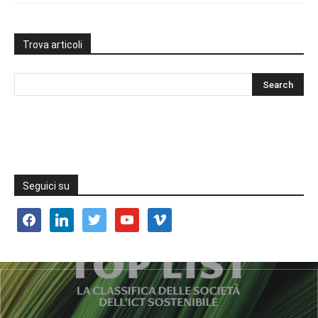
Trova articoli
Seguici su
facebook
linkedin
twitter
youtube
vimeo