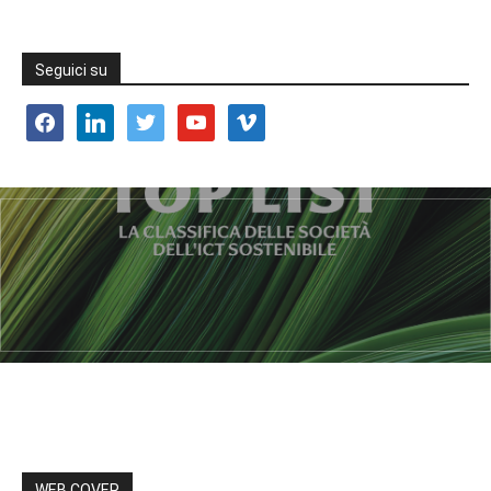
Seguici su
facebook
linkedin
twitter
youtube
vimeo
WEB COVER