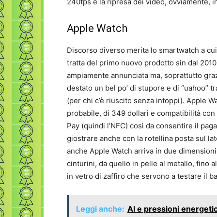
240fps e la ripresa dei video, ovviamente, i
Apple Watch
Discorso diverso merita lo smartwatch a cui
tratta del primo nuovo prodotto sin dal 2010
ampiamente annunciata ma, soprattutto grazi
destato un bel po’ di stupore e di “uahoo” tr
(per chi c’è riuscito senza intoppi). Apple W
probabile, di 349 dollari e compatibilità con
Pay (quindi l’NFC) così da consentire il pag
giostrare anche con la rotellina posta sul la
anche Apple Watch arriva in due dimensioni e
cinturini, da quello in pelle al metallo, fino 
in vetro di zaffiro che servono a testare il bat
Leggi anche:
AI e pressioni energeti