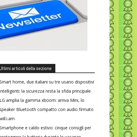
Ultimi articoli della sezione
Smart home, due italiani su tre usano dispositivi
intelligenti: la sicurezza resta la sfida principale
LG amplia la gamma xboom: arriva Mini, lo
speaker Bluetooth compatto con audio firmato
will.i.am
Smartphone e caldo estivo: cinque consigli per
proteggere la batteria durante le vacanze