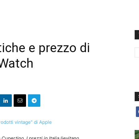
tiche e prezzo di
 Watch
f
Cupertino. I prezzi in Italia lievitano