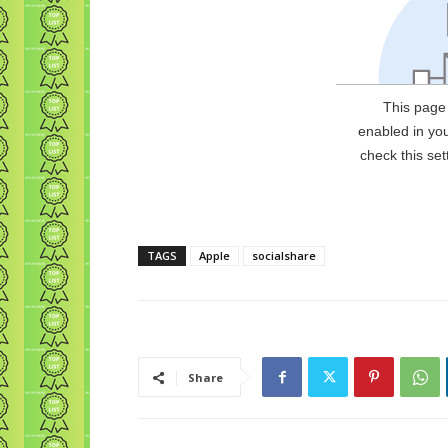
TAGS
Apple
socialshare
Share