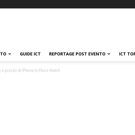
ATO
GUIDE ICT
REPORTAGE POST EVENTO
ICT TO
e e prezzo di iPhone 6, Plus e Watch