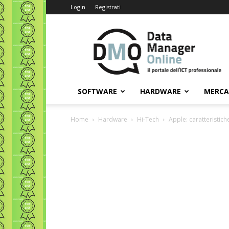
Login
Registrati
Data
Manager
Online
SOFTWARE
HARDWARE
MERC
Home
Hardware
Hi-Tech
Apple: caratteristich