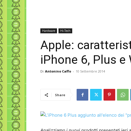
Hardware
Hi-Tech
Apple: caratteris
iPhone 6, Plus e
Di
Antonino Caffo
-
10 Settembre 2014
Share
Analizziamo i nuovi prodotti presentati ieri a 