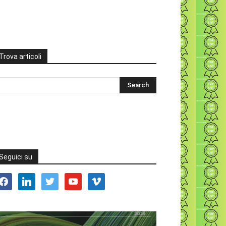
Trova articoli
Seguici su
acebook
linkedin
twitter
youtube
vimeo