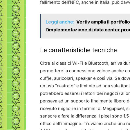
fallimento dell’NFC, anche in Italia, può dav
Leggi anche:
Vertiv amplia il portfol
l’implementazione di data center pront
Le caratteristiche tecniche
Oltre ai classici Wi-Fi e Bluetooth, arriva 
permettere la connessione veloce anche con 
cuffie, auricolari, speaker e così via. Se d
un uso “castrato” e limitato ad una sola tipol
potrebbero esserei i lettori dei negozi) al
pensava ad un supporto finalmente libero d
ricevuto migliorie in termini di Megapixel, s
sensore a fare la differenza. I pixel sono 1.5 
ottico dell’immagine. Troviamo anche una n