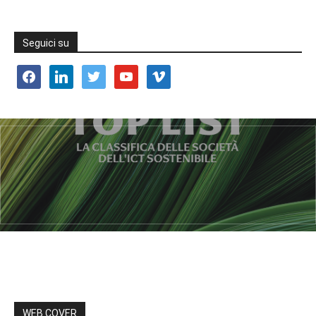
Seguici su
facebook
linkedin
twitter
youtube
vimeo
WEB COVER