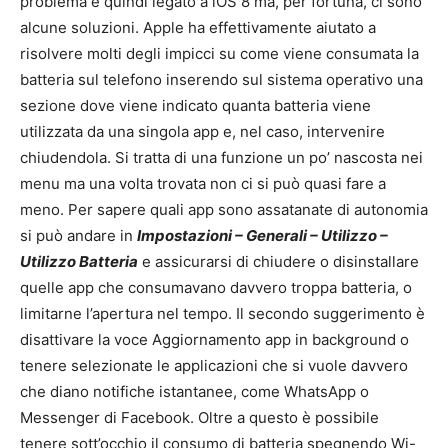
problema è quindi legato a iOS 8 ma, per fortuna, ci sono
alcune soluzioni. Apple ha effettivamente aiutato a
risolvere molti degli impicci su come viene consumata la
batteria sul telefono inserendo sul sistema operativo una
sezione dove viene indicato quanta batteria viene
utilizzata da una singola app e, nel caso, intervenire
chiudendola. Si tratta di una funzione un po’ nascosta nei
menu ma una volta trovata non ci si può quasi fare a
meno. Per sapere quali app sono assatanate di autonomia
si può andare in
Impostazioni – Generali – Utilizzo –
Utilizzo Batteria
e assicurarsi di chiudere o disinstallare
quelle app che consumavano davvero troppa batteria, o
limitarne l’apertura nel tempo. Il secondo suggerimento è
disattivare la voce Aggiornamento app in background o
tenere selezionate le applicazioni che si vuole davvero
che diano notifiche istantanee, come WhatsApp o
Messenger di Facebook. Oltre a questo è possibile
tenere sott’occhio il consumo di batteria spegnendo Wi-