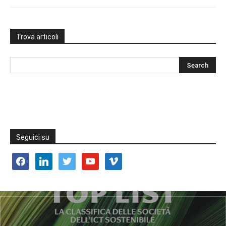
Trova articoli
Seguici su
facebook
linkedin
twitter
youtube
vimeo