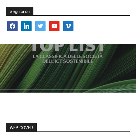
Seguici su
facebook
linkedin
twitter
youtube
vimeo
WEB COVER