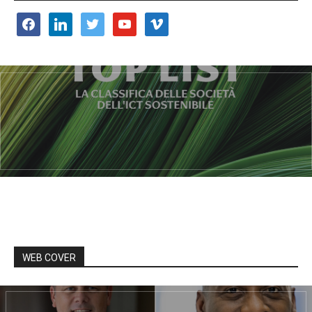
facebook
linkedin
twitter
youtube
vimeo
WEB COVER