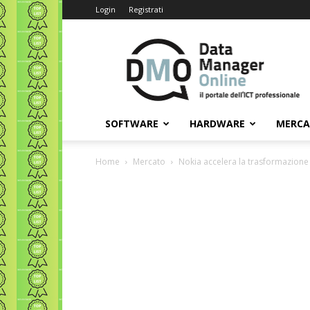
Login
Registrati
Data
Manager
Online
SOFTWARE
HARDWARE
MERC
Home
Mercato
Nokia accelera la trasformazione E