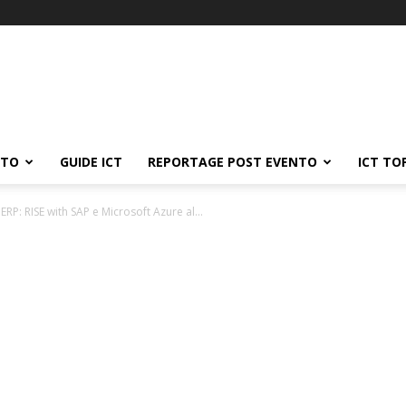
ATO
GUIDE ICT
REPORTAGE POST EVENTO
ICT TO
RP: RISE with SAP e Microsoft Azure al...