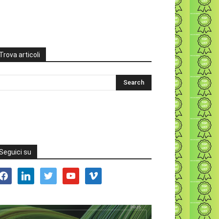
Trova articoli
Seguici su
acebook
linkedin
twitter
youtube
vimeo