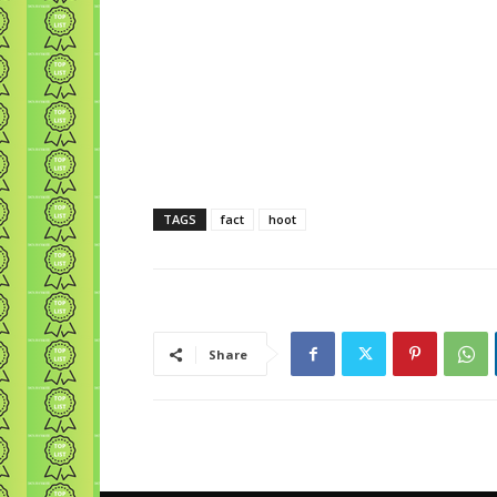
TAGS
fact
hoot
Share