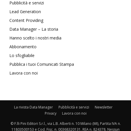
Pubblicità e servizi
Lead Generation
Content Providing
Data Manager – La storia
Hanno scelto i nostri media
Abbonamento
Lo sfogliabile
Pubblica i tuoi Comunicati Stampa
Lavora con noi
La rivista Data Manager
Pubblicità e servizi
Newsletter
Privacy
Lavora con noi
© F.lli Pini Editori S.r.l., via L.B. Alberti n. 10 Milano (MI), Partita IVA n.
11803500153 e Cod. Fisc. n. 00368320131, REA n. 824378. Nessun