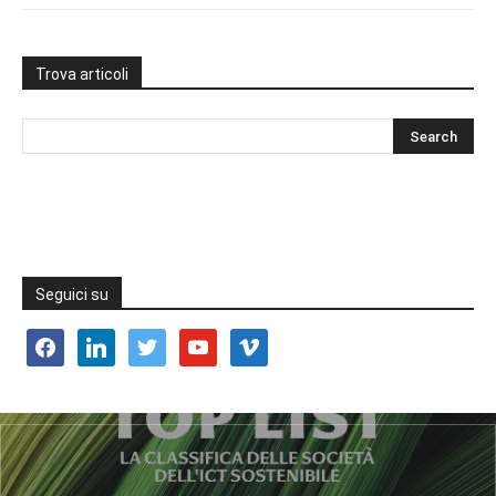
Trova articoli
Seguici su
facebook
linkedin
twitter
youtube
vimeo