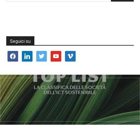
Seguici su
facebook
linkedin
twitter
youtube
vimeo