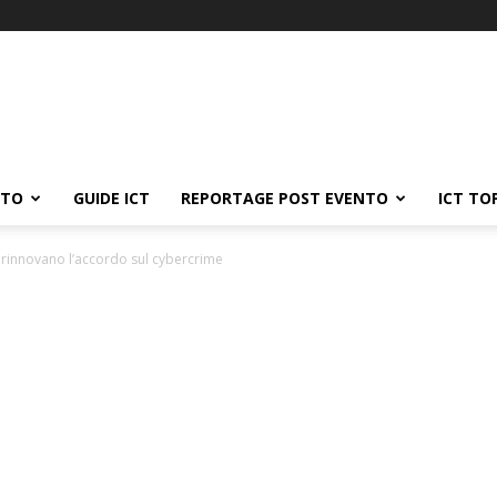
ATO
GUIDE ICT
REPORTAGE POST EVENTO
ICT TO
IA rinnovano l’accordo sul cybercrime