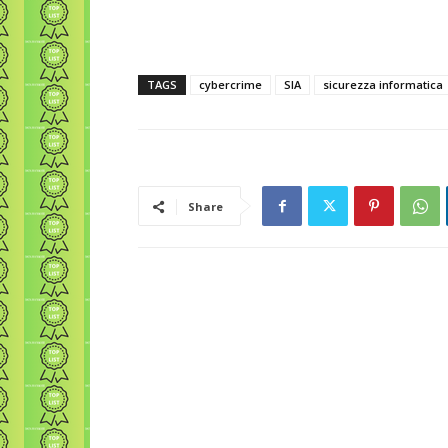
TAGS
cybercrime
SIA
sicurezza informatica
Share