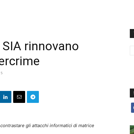
e SIA rinnovano
bercrime
15
f
contrastare gli attacchi informatici di matrice