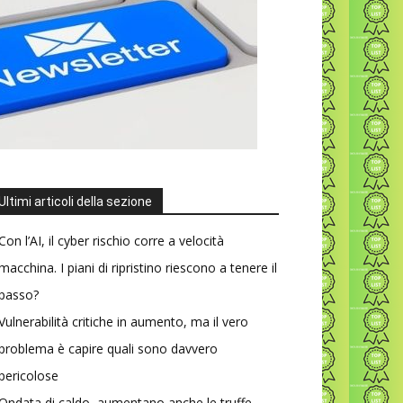
Ultimi articoli della sezione
Con l’AI, il cyber rischio corre a velocità
macchina. I piani di ripristino riescono a tenere il
passo?
Vulnerabilità critiche in aumento, ma il vero
problema è capire quali sono davvero
pericolose
Ondata di caldo, aumentano anche le truffe