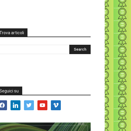
Trova articoli
Seguici su
acebook
linkedin
twitter
youtube
vimeo