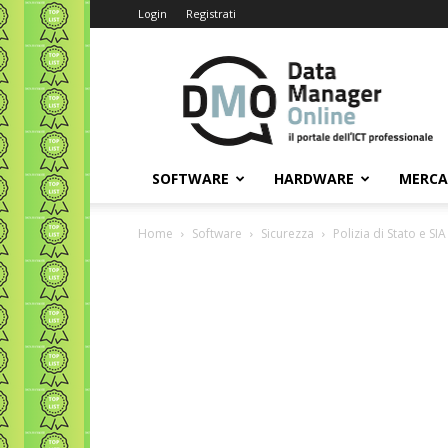
Login
Registrati
Data
Manager
Online
SOFTWARE
HARDWARE
MERC
Home
Software
Sicurezza
Polizia di Stato e S