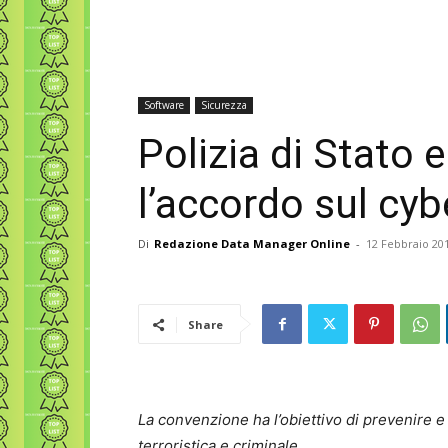
Software
Sicurezza
Polizia di Stato 
l’accordo sul cy
Di
Redazione Data Manager Online
-
12 Febbraio 20
Share
La convenzione ha l’obiettivo di prevenire e 
terroristica e criminale