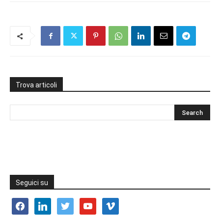
Trova articoli
Seguici su
facebook
linkedin
twitter
youtube
vimeo