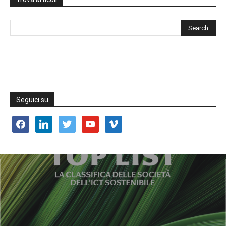
Seguici su
facebook
linkedin
twitter
youtube
vimeo