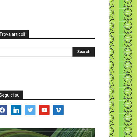
Trova articoli
Seguici su
acebook
linkedin
twitter
youtube
vimeo