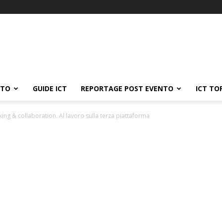
ATO
GUIDE ICT
REPORTAGE POST EVENTO
ICT TO
ing & collaboration. Al lavoro sulla terza piattaforma