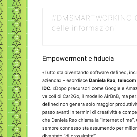
#DMSMARTWORKING Co
delle informazioni
Empowerment e fiducia
«Tutto sta diventando software defined, inc
azienda» – esordisce
Daniela Rao
,
telecom 
IDC
. «Dopo precursori come Google e Amazon
veicoli di Car2Go, il modello AirBnB, ma pe
defined non genera solo maggior produttività
passo avanti in termini di creatività e compe
che Daniela Rao chiama la “Internet of me”
sempre connesso sta assumendo per milioni 
diventato “di prossimità”).