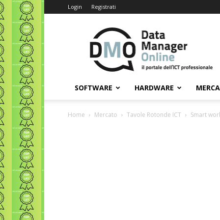
Login
Registrati
Data
Manager
Online
SOFTWARE
HARDWARE
MERC
Home
Mercato
Tavole Rotonde ICT
Smart work