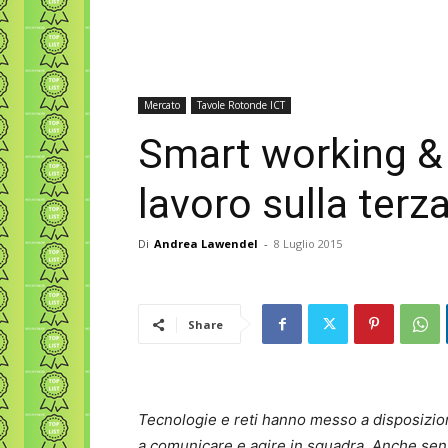
Mercato
Tavole Rotonde ICT
Smart working & 
lavoro sulla terz
Di
Andrea Lawendel
-
8 Luglio 2015
Share
Tecnologie e reti hanno messo a disposizion
a comunicare e agire in squadra. Anche senz