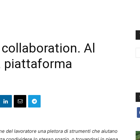
collaboration. Al
a piattaforma
f
e del lavoratore una pletora di strumenti che aiutano
a condividere lo stesso spazio, o trovandosi in piena