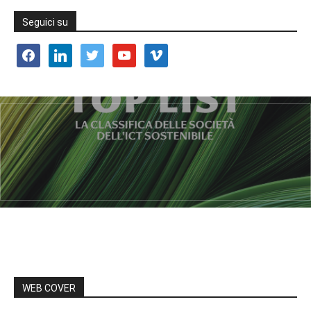
Seguici su
facebook
linkedin
twitter
youtube
vimeo
WEB COVER