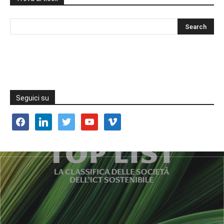
Seguici su
facebook
linkedin
twitter
youtube
vimeo