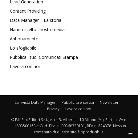
Lead Generation
Content Providing
Data Manager – La storia
Hanno scelto i nostri media
Abbonamento
Lo sfogliabile
Pubblica i tuoi Comunicati Stampa
Lavora con noi
La rivista Data Manager
Pubblicità e servizi
Newsletter
Privacy
Lavora con noi
© F.lli Pini Editori S.r.l., via L.B. Alberti n. 10 Milano (MI), Partita IVA n.
11803500153 e Cod. Fisc. n. 00368320131, REA n. 824378. Nessun
contenuto di questo sito è riproducibile.