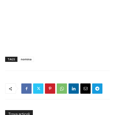
TAGS
nomina
Trova articoli