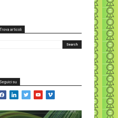
Trova articoli
Seguici su
acebook
linkedin
twitter
youtube
vimeo