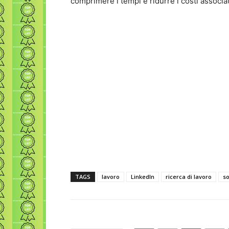
comprimere i tempi e ridurre i costi associati 
TAGS
lavoro
LinkedIn
ricerca di lavoro
so