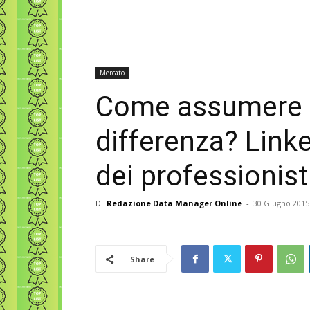
Mercato
Come assumere c
differenza? Linked
dei professionisti
Di
Redazione Data Manager Online
-
30 Giugno 2015
Share