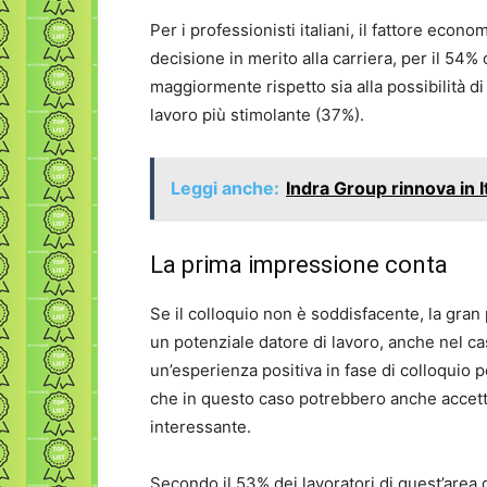
Per i professionisti italiani, il fattore eco
decisione in merito alla carriera, per il 54% d
maggiormente rispetto sia alla possibilità di
lavoro più stimolante (37%).
Leggi anche:
Indra Group rinnova in I
La prima impressione conta
Se il colloquio non è soddisfacente, la gran 
un potenziale datore di lavoro, anche nel ca
un’esperienza positiva in fase di colloquio p
che in questo caso potrebbero anche accettar
interessante.
Secondo il 53% dei lavoratori di quest’area 