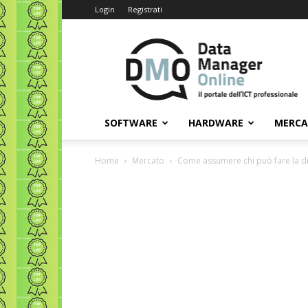
Login
Registrati
Data
Manager
Online
SOFTWARE
HARDWARE
MERC
Home
Mercato
Come assumere chi può fare la diff