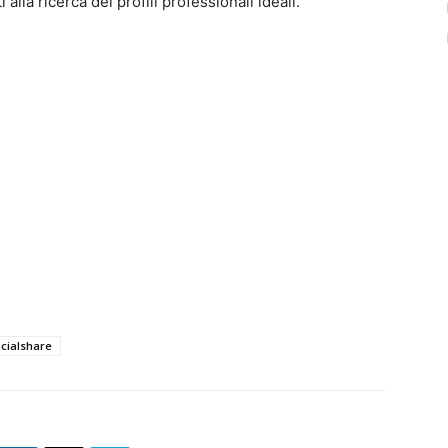
alla ricerca dei profili professionali ideali.
cialshare