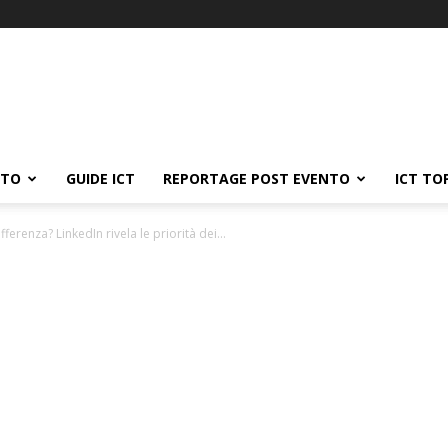
ATO
GUIDE ICT
REPORTAGE POST EVENTO
ICT TO
erenza? LinkedIn rivela le priorità dei...