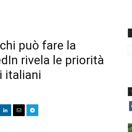
hi può fare la
In rivela le priorità
 italiani
f