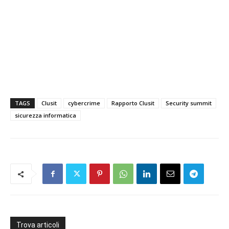
TAGS
Clusit
cybercrime
Rapporto Clusit
Security summit
sicurezza informatica
Trova articoli