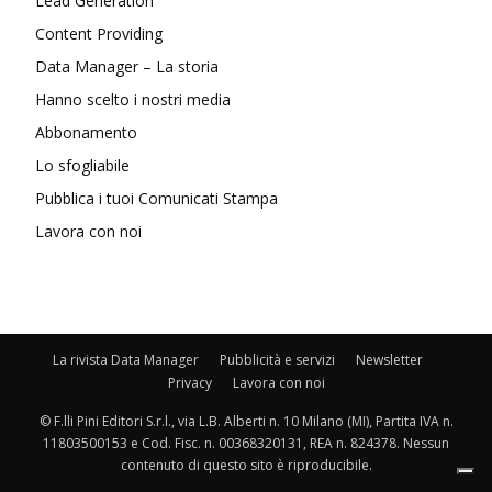
Lead Generation
Content Providing
Data Manager – La storia
Hanno scelto i nostri media
Abbonamento
Lo sfogliabile
Pubblica i tuoi Comunicati Stampa
Lavora con noi
La rivista Data Manager
Pubblicità e servizi
Newsletter
Privacy
Lavora con noi
© F.lli Pini Editori S.r.l., via L.B. Alberti n. 10 Milano (MI), Partita IVA n.
11803500153 e Cod. Fisc. n. 00368320131, REA n. 824378. Nessun
contenuto di questo sito è riproducibile.