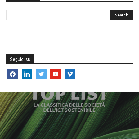
Seguici su
facebook
linkedin
twitter
youtube
vimeo