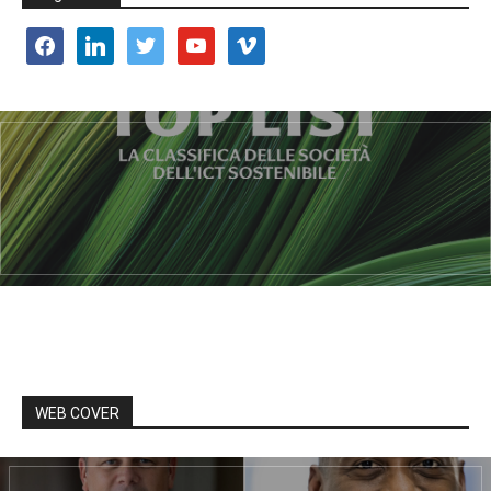
facebook
linkedin
twitter
youtube
vimeo
WEB COVER