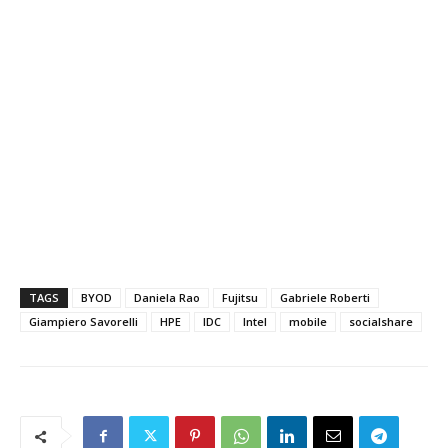
TAGS
BYOD
Daniela Rao
Fujitsu
Gabriele Roberti
Giampiero Savorelli
HPE
IDC
Intel
mobile
socialshare