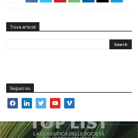
Trova articoli
Seguici su
facebook
linkedin
twitter
youtube
vimeo